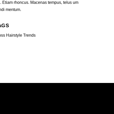
i. Etiam rhoncus. Macenas tempus, telus um
ndi mentum.
AGS
oss
Hairstyle
Trends