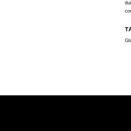
du
co
T
Gl